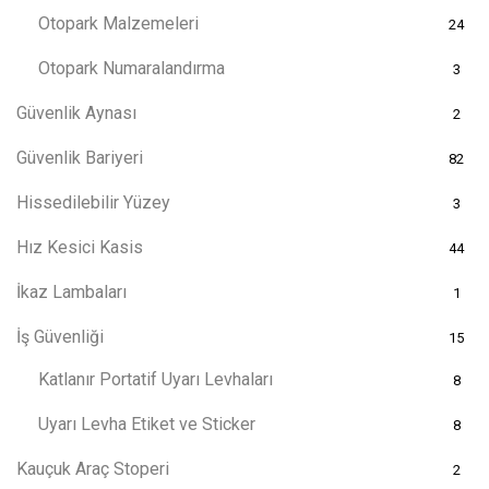
Otopark Malzemeleri
24
Otopark Numaralandırma
3
Güvenlik Aynası
2
Güvenlik Bariyeri
82
Hissedilebilir Yüzey
3
Hız Kesici Kasis
44
İkaz Lambaları
1
İş Güvenliği
15
Katlanır Portatif Uyarı Levhaları
8
Uyarı Levha Etiket ve Sticker
8
Kauçuk Araç Stoperi
2