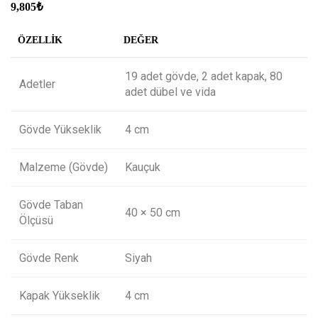
9,805
₺
ÖZELLIK
DEĞER
19 adet gövde, 2 adet kapak, 80
Adetler
adet dübel ve vida
Gövde Yükseklik
4 cm
Malzeme (Gövde)
Kauçuk
Gövde Taban
40 × 50 cm
Ölçüsü
Gövde Renk
Siyah
Kapak Yükseklik
4 cm