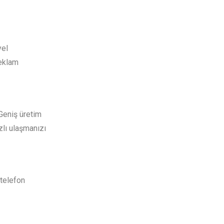
yel
reklam
 Geniş üretim
zlı ulaşmanızı
 telefon