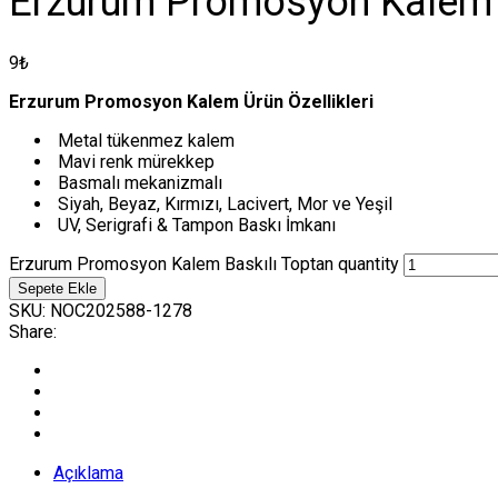
Erzurum Promosyon Kalem 
9
₺
Erzurum Promosyon Kalem Ürün Özellikleri
Metal tükenmez kalem
Mavi renk mürekkep
Basmalı mekanizmalı
Siyah, Beyaz, Kırmızı, Lacivert, Mor ve Yeşil
UV, Serigrafi & Tampon Baskı İmkanı
Erzurum Promosyon Kalem Baskılı Toptan quantity
Sepete Ekle
SKU:
NOC202588-1278
Share:
Açıklama