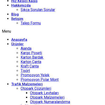
Hız Kesici Kasis
Hakkımızda
Sıkça Sorulan Sorular
Blog
İletişim
Talep Formu
Menu
Anasayfa
Ürünler
Ajanda
Kargo Poşeti
Karton Bardak
Karton Çanta
Kraft Çanta
Tişört
Promosyon Yelek
Promosyon Polar Mont
Trafik Malzemeleri
Otopark Çözümleri
Otopark Levhaları
Otopark Malzemeleri
Otopark Numaralandırma