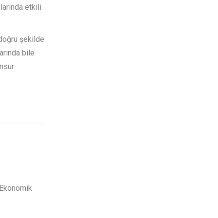
arında etkili
doğru şekilde
arında bile
unsur