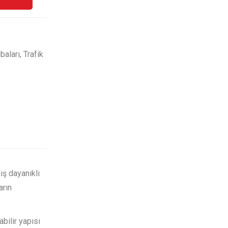
baları
,
Trafik
ış dayanıklı
arın
bilir yapısı