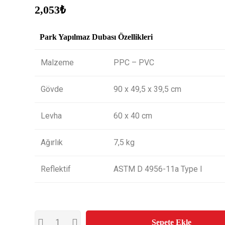
2,053
₺
Park Yapılmaz Dubası Özellikleri
Malzeme
PPC – PVC
Gövde
90 x 49,5 x 39,5 cm
Levha
60 x 40 cm
Ağırlık
7,5 kg
Reflektif
ASTM D 4956-11a Type I
Sepete Ekle