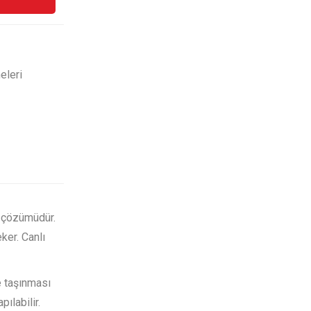
eleri
e çözümüdür.
ker. Canlı
e taşınması
ılabilir.