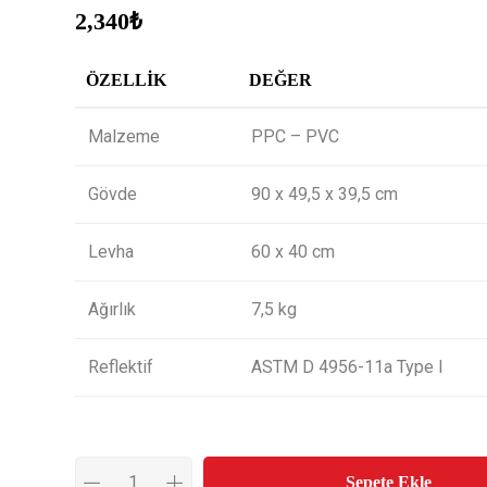
2,340
₺
ÖZELLIK
DEĞER
Malzeme
PPC – PVC
Gövde
90 x 49,5 x 39,5 cm
Levha
60 x 40 cm
Ağırlık
7,5 kg
Reflektif
ASTM D 4956-11a Type I
Sepete Ekle